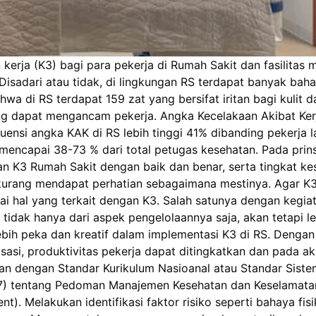
erja (K3) bagi para pekerja di Rumah Sakit dan fasilitas m
Disadari atau tidak, di lingkungan RS terdapat banyak baha
a di RS terdapat 159 zat yang bersifat iritan bagi kulit 
ng dapat mengancam pekerja. Angka Kecelakaan Akibat Ker
si angka KAK di RS lebih tinggi 41% dibanding pekerja lai
ncapai 38-73 % dari total petugas kesehatan. Pada prins
 K3 Rumah Sakit dengan baik dan benar, serta tingkat ke
 kurang mendapat perhatian sebagaimana mestinya. Agar K3
 hal yang terkait dengan K3. Salah satunya dengan kegiat
, tidak hanya dari aspek pengelolaannya saja, akan tetapi
bih peka dan kreatif dalam implementasi K3 di RS. Dengan
asi, produktivitas pekerja dapat ditingkatkan dan pada ak
uaikan dengan Standar Kurikulum Nasioanal atau Standar Si
 tentang Pedoman Manajemen Kesehatan dan Keselamatan K
t). Melakukan identifikasi faktor risiko seperti bahaya fis