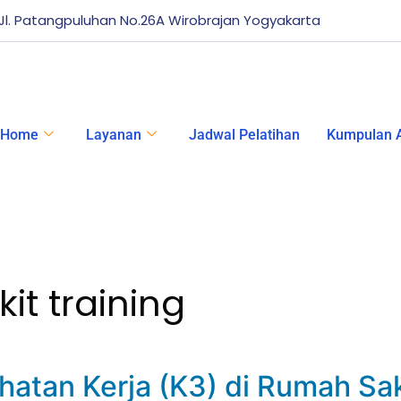
Jl. Patangpuluhan No.26A Wirobrajan Yogyakarta
Home
Layanan
Jadwal Pelatihan
Kumpulan A
it training
atan Kerja (K3) di Rumah Sak