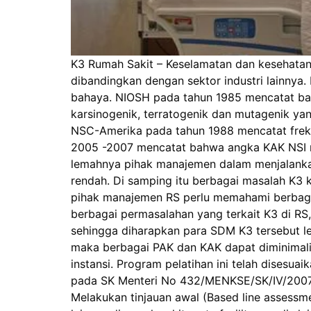
K3 Rumah Sakit – Keselamatan dan kesehatan k
dibandingkan dengan sektor industri lainnya. 
bahaya. NIOSH pada tahun 1985 mencatat bahw
karsinogenik, terratogenik dan mutagenik ya
NSC-Amerika pada tahun 1988 mencatat frekuen
2005 -2007 mencatat bahwa angka KAK NSI me
lemahnya pihak manajemen dalam menjalankan
rendah. Di samping itu berbagai masalah K3
pihak manajemen RS perlu memahami berbagai
berbagai permasalahan yang terkait K3 di RS
sehingga diharapkan para SDM K3 tersebut le
maka berbagai PAK dan KAK dapat diminimalis
instansi. Program pelatihan ini telah dises
pada SK Menteri No 432/MENKSE/SK/IV/2007)
Melakukan tinjauan awal (Based line assessmen