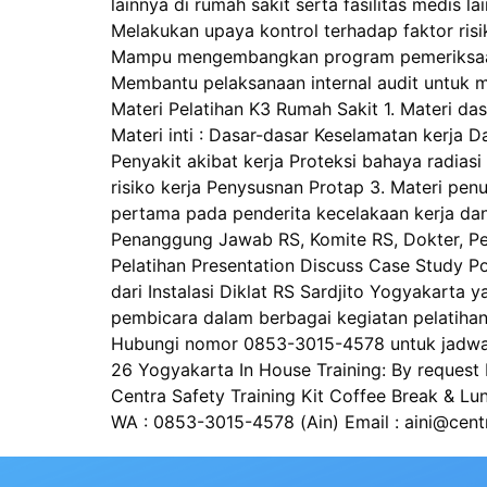
lainnya di rumah sakit serta fasilitas med
Melakukan upaya kontrol terhadap faktor ri
Mampu mengembangkan program pemeriksaan k
Membantu pelaksanaan internal audit untuk m
Materi Pelatihan K3 Rumah Sakit 1. Materi 
Materi inti : Dasar-dasar Keselamatan kerja 
Penyakit akibat kerja Proteksi bahaya radiasi 
risiko kerja Penysusnan Protap 3. Materi p
pertama pada penderita kecelakaan kerja dan 
Penanggung Jawab RS, Komite RS, Dokter, Per
Pelatihan Presentation Discuss Case Study Pos
dari Instalasi Diklat RS Sardjito Yogyakart
pembicara dalam berbagai kegiatan pelatihan
Hubungi nomor 0853-3015-4578 untuk jadwal t
26 Yogyakarta In House Training: By request B
Centra Safety Training Kit Coffee Break & 
WA : 0853-3015-4578 (Ain) Email : aini@cent