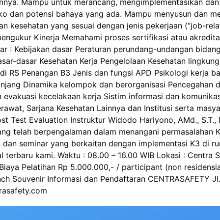
is lainnya. Mampu untuk merancang, mengimplementasikan 
siko dan potensi bahaya yang ada. Mampu menyusun dan m
esehatan yang sesuai dengan jenis pekerjaan (“job-relat
engukur Kinerja Memahami proses sertifikasi atau akredita
dasar : Kebijakan dasar Peraturan perundang-undangan bid
Dasar-dasar Kesehatan Kerja Pengelolaan Kesehatan lingkung
di RS Penangan B3 Jenis dan fungsi APD Psikologi kerja bagi
enunjang Dinamika kelompok dan berorganisasi Pencegahan
evakuasi kecelakaan kerja Sistim informasi dan komunikasi
awat, Sarjana Kesehatan Lainnya dan Institusi serta masya
t Test Evaluation Instruktur Widodo Hariyono, AMd., S.T., 
a yang telah berpengalaman dalam menangani permasalahan 
 dan seminar yang berkaitan dengan implementasi K3 di ru
erbaru kami. Waktu : 08.00 – 16.00 WIB Lokasi : Centra Sa
iaya Pelatihan Rp 5.000.000,- / participant (non residensial
Lunch Souvenir Informasi dan Pendaftaran CENTRASAFETY Jl
rasafety.com