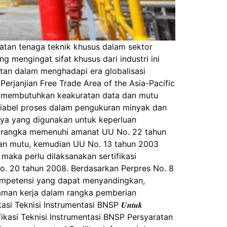
atan tenaga teknik khusus dalam sektor
 mengingat sifat khusus dari industri ini
atan dalam menghadapi era globalisasi
rjanjian Free Trade Area of the Asia-Pacific
ya membutuhkan keakuratan data dan mutu
ariabel proses dalam pengukuran minyak dan
nya yang digunakan untuk keperluan
am rangka memenuhi amanat UU No. 22 tahun
an mutu, kemudian UU No. 13 tahun 2003
maka perlu dilaksanakan sertifikasi
o. 20 tahun 2008. Berdasarkan Perpres No. 8
 kompetensi yang dapat menyandingkan,
laman kerja dalam rangka pemberian
 Teknisi Instrumentasi BNSP 𝑼𝒏𝒕𝒖𝒌
 Unit Kompetensi Sertifikasi Teknisi Instrumentasi BNSP Persyaratan