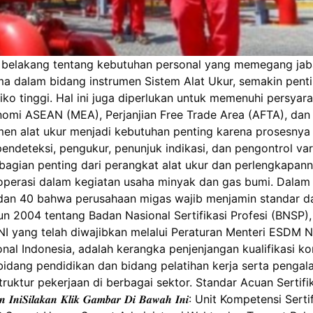
tar belakang tentang kebutuhan personal yang memegang jab
ma dalam bidang instrumen Sistem Alat Ukur, semakin penting
iko tinggi. Hal ini juga diperlukan untuk memenuhi persyar
mi ASEAN (MEA), Perjanjian Free Trade Area (AFTA), dan Pe
rumen alat ukur menjadi kebutuhan penting karena prosesn
pendeteksi, pengukur, penunjuk indikasi, dan pengontrol v
 bagian penting dari perangkat alat ukur dan perlengkapan
 operasi dalam kegiatan usaha minyak dan gas bumi. Dal
 dan 40 bahwa perusahaan migas wajib menjamin standar d
n 2004 tentang Badan Nasional Sertifikasi Profesi (BNSP), 
 yang telah diwajibkan melalui Peraturan Menteri ESDM N
ional Indonesia, adalah kerangka penjenjangan kualifikasi
bidang pendidikan dan bidang pelatihan kerja serta penga
tur pekerjaan di berbagai sektor. Standar Acuan Sertifikasi
𝒈 𝑷𝒆𝒍𝒂𝒕𝒊𝒉𝒂𝒏 𝑰𝒏𝒊𝑺𝒊𝒍𝒂𝒌𝒂𝒏 𝑲𝒍𝒊𝒌 𝑮𝒂𝒎𝒃𝒂𝒓 𝑫𝒊 𝑩𝒂𝒘𝒂𝒉 𝑰𝒏𝒊: