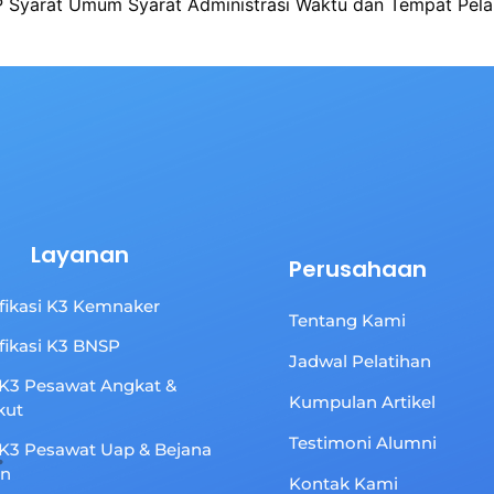
SP Syarat Umum Syarat Administrasi Waktu dan Tempat Pelak
Layanan
Perusahaan
ifikasi K3 Kemnaker
Tentang Kami
ifikasi K3 BNSP
Jadwal Pelatihan
 K3 Pesawat Angkat &
Kumpulan Artikel
kut
Testimoni Alumni
 K3 Pesawat Uap & Bejana
an
Kontak Kami