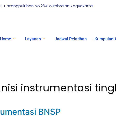
Jl. Patangpuluhan No.26A Wirobrajan Yogyakarta
Home
Layanan
Jadwal Pelatihan
Kumpulan A
eknisi instrumentasi ting
strumentasi BNSP