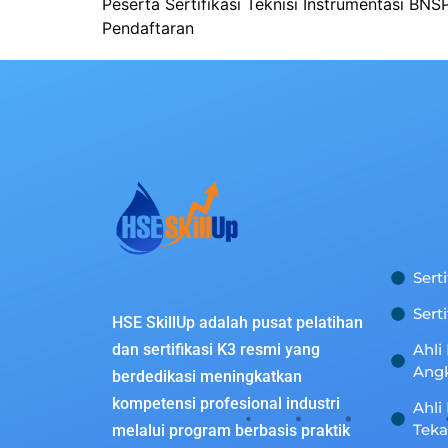
Peserta Sertifikasi Teknisi Instrumentasi BN
Pendaftaran
Sert
Sert
HSE SkillUp adalah pusat pelatihan
dan sertifikasi K3 resmi yang
Ahli
Ang
berdedikasi meningkatkan
kompetensi profesional industri
Ahli
Tek
melalui program berbasis praktik