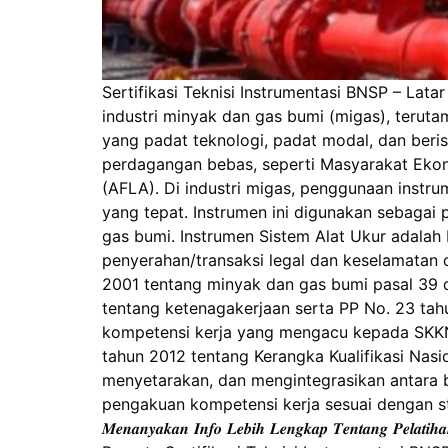
Sertifikasi Teknisi Instrumentasi BNSP – La
industri minyak dan gas bumi (migas), teruta
yang padat teknologi, padat modal, dan beris
perdagangan bebas, seperti Masyarakat Ekono
(AFLA). Di industri migas, penggunaan inst
yang tepat. Instrumen ini digunakan sebagai 
gas bumi. Instrumen Sistem Alat Ukur adalah
penyerahan/transaksi legal dan keselamatan
2001 tentang minyak dan gas bumi pasal 39
tentang ketenagakerjaan serta PP No. 23 tahu
kompetensi kerja yang mengacu kepada SKKNI
tahun 2012 tentang Kerangka Kualifikasi Nas
menyetarakan, dan mengintegrasikan antara 
pengakuan kompetensi kerja sesuai dengan struk
𝑴𝒆𝒏𝒂𝒏𝒚𝒂𝒌𝒂𝒏 𝑰𝒏𝒇𝒐 𝑳𝒆𝒃𝒊𝒉 𝑳𝒆𝒏𝒈𝒌𝒂𝒑 𝑻𝒆𝒏𝒕𝒂